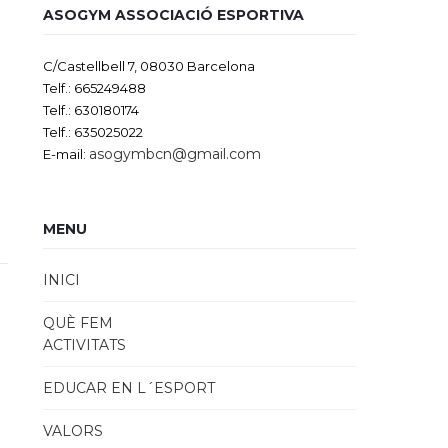
ASOGYM ASSOCIACIÓ ESPORTIVA
C/Castellbell 7, 08030 Barcelona
Telf.: 665249488
Telf.: 630180174
Telf.: 635025022
asogymbcn@gmail.com
E-mail:
MENU
INICI
QUÈ FEM
ACTIVITATS
EDUCAR EN L´ESPORT
VALORS