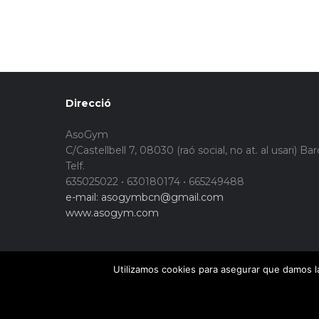
Direcció
AsoGym
C/Castellbell 7, 08030 (raó social, no at. al usari) Ba
Telf.
635025022 • 630180174 • 665249488
e-mail: asogymbcn@gmail.com
www.asogym.com
Utilizamos cookies para asegurar que damos la
© Copyright 2015. Asogym