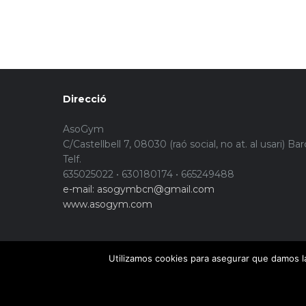
Direcció
AsoGym
C/Castellbell 7, 08030 (raó social, no at. al usari) Ba
Telf.
635025022 • 630180174 • 665249488
e-mail: asogymbcn@gmail.com
www.asogym.com
Utilizamos cookies para asegurar que damos la
© Copyright 2015. Asogym