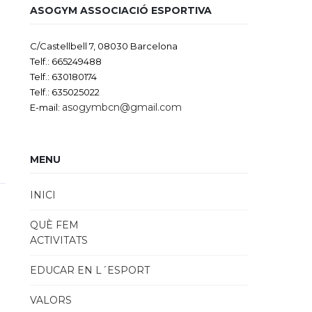
ASOGYM ASSOCIACIÓ ESPORTIVA
C/Castellbell 7, 08030 Barcelona
Telf.: 665249488
Telf.: 630180174
Telf.: 635025022
asogymbcn@gmail.com
E-mail:
MENU
INICI
QUÈ FEM
ACTIVITATS
EDUCAR EN L´ESPORT
VALORS