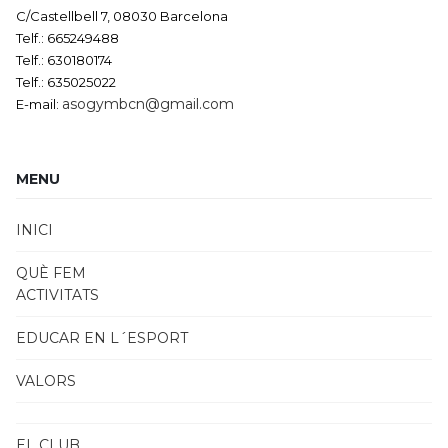
C/Castellbell 7, 08030 Barcelona
Telf.: 665249488
Telf.: 630180174
Telf.: 635025022
asogymbcn@gmail.com
E-mail:
MENU
INICI
QUÈ FEM
ACTIVITATS
EDUCAR EN L´ESPORT
VALORS
EL CLUB