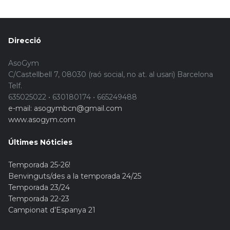
Direcció
AsoGym
C/Castellbell 7, 08030 (raó social, no at. al usari) Barcelona
Telf.
635025022 • 630180174 • 665249488
e-mail: asogymbcn@gmail.com
www.asogym.com
Últimes Nóticies
Temporada 25-26!
Benvinguts/des a la temporada 24/25
Temporada 23/24
Temporada 22-23
Campionat d’Espanya 21