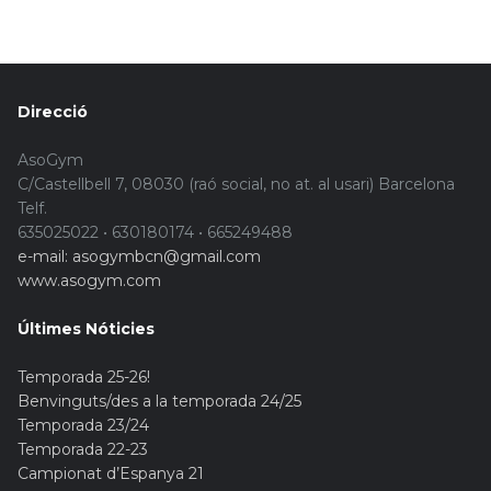
Direcció
AsoGym
C/Castellbell 7, 08030 (raó social, no at. al usari) Barcelona
Telf.
635025022 • 630180174 • 665249488
e-mail: asogymbcn@gmail.com
www.asogym.com
Últimes Nóticies
Temporada 25-26!
Benvinguts/des a la temporada 24/25
Temporada 23/24
Temporada 22-23
Campionat d’Espanya 21